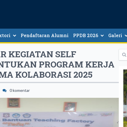
ktori
Pendaftaran Alumni
PPDB 2026
Galeri
ori Guru Dan Tenaga Kependidikan
R KEGIATAN SELF
ENTUKAN PROGRAM KERJA
MA KOLABORASI 2025
0 komentar