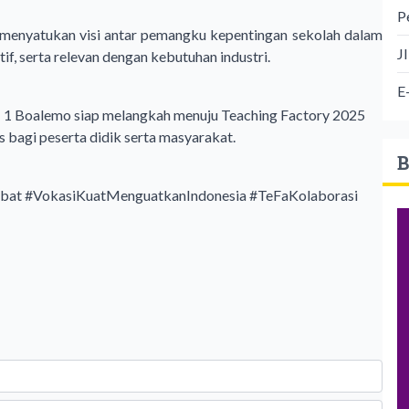
P
 menyatukan visi antar pemangku kepentingan sekolah dalam
J
f, serta relevan dengan kebutuhan industri.
E
 1 Boalemo siap melangkah menuju Teaching Factory 2025
s bagi peserta didik serta masyarakat.
B
bat
#VokasiKuatMenguatkanIndonesia
#TeFaKolaborasi