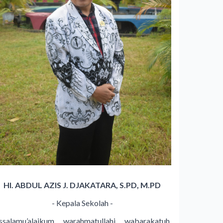
HI. ABDUL AZIS J. DJAKATARA, S.PD, M.PD
- Kepala Sekolah -
ssalamu’alaikum warahmatullahi wabarakatuh,