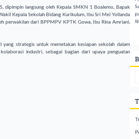
S
25, dipimpin langsung oleh Kepala SMKN 1 Boalemo, Bapak
p
 Wakil Kepala Sekolah Bidang Kurikulum, Ibu Sri Mei Yollanda
li
i oleh perwakilan dari BPPMPV KPTK Gowa, Ibu Rina Amriani,
l yang strategis untuk memetakan kesiapan sekolah dalam
olaborasi industri, sebagai bagian dari upaya penguatan
B
T
T
P