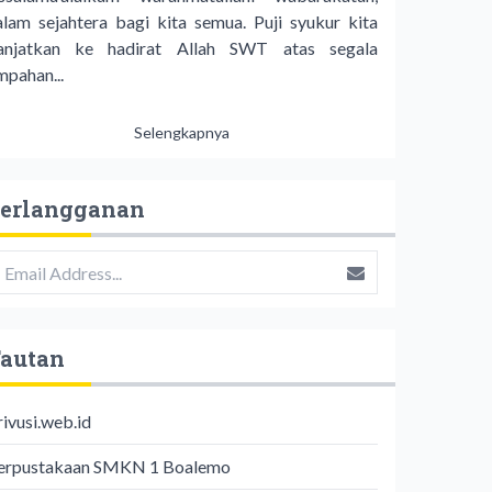
alam sejahtera bagi kita semua. Puji syukur kita
anjatkan ke hadirat Allah SWT atas segala
mpahan...
Selengkapnya
erlangganan
autan
rivusi.web.id
erpustakaan SMKN 1 Boalemo